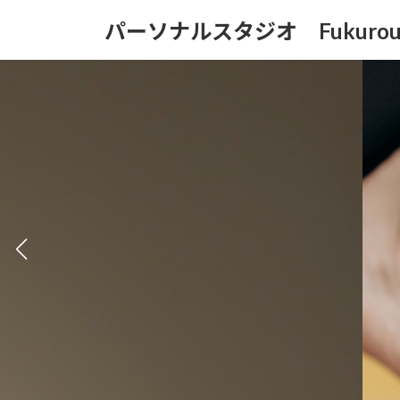
コ
ナ
パーソナルスタジオ Fukurou
ン
ビ
テ
ゲ
ン
ー
ツ
シ
へ
ョ
ス
ン
キ
に
ッ
移
プ
動